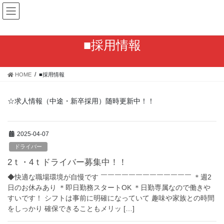
コ
ナ
ン
ビ
テ
ゲ
ン
ー
■採用情報
ツ
シ
へ
ョ
ス
ン
HOME
■採用情報
キ
に
ッ
移
プ
動
☆求人情報（中途・新卒採用）随時更新中！！
2025-04-07
ドライバー
2ｔ・4ｔドライバー募集中！！
◆快適な職場環境が自慢です ￣￣￣￣￣￣￣￣￣￣￣￣￣ ＊週2
日のお休みあり ＊即日勤務スタートOK ＊日勤専属なので働きや
すいです！ シフトは事前に明確になっていて 趣味や家族との時間
をしっかり 確保できることもメリッ […]