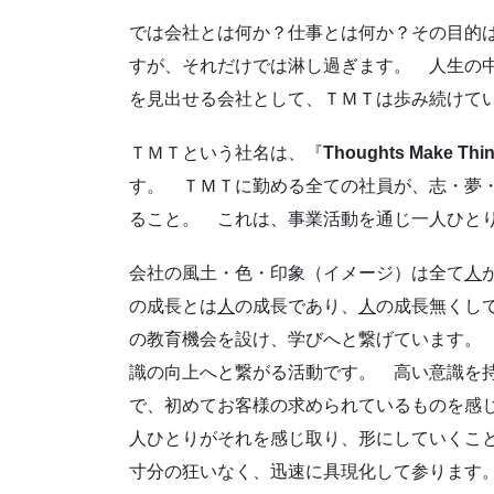
では会社とは何か？仕事とは何か？その目的
すが、それだけでは淋し過ぎます。 人生の
を見出せる会社として、ＴＭＴは歩み続けて
ＴＭＴという社名は、『
Thoughts Make
す。 ＴＭＴに勤める全ての社員が、志・夢
ること。 これは、事業活動を通じ一人ひと
会社の風土・色・印象（イメージ）は全て
人
の成長とは
人
の成長であり、
人
の成長無くし
の教育機会を設け、学びへと繋げています。
識の向上へと繋がる活動です。 高い意識を
で、初めてお客様の求められているものを感
人ひとりがそれを感じ取り、形にしていくこ
寸分の狂いなく、迅速に具現化して参ります