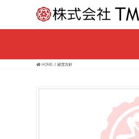
コ
ナ
ン
ビ
テ
ゲ
ン
ー
ツ
シ
へ
ョ
ス
ン
キ
に
ッ
移
HOME
経営方針
プ
動