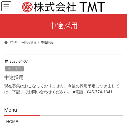
コ
ナ
ン
ビ
テ
ゲ
ン
ー
中途採用
ツ
シ
へ
ョ
ス
ン
HOME
■採用情報
中途採用
キ
に
ッ
移
プ
動
2025-04-07
中途採用
中途採用
現在募集はおこなっておりません。今後の採用予定につきまして
は、下記までお問い合わせください。 ■電話：045-774-1341
Menu
HOME